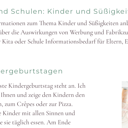
und Schulen: Kinder und Süßig­ke
r­ma­tionen zum Thema Kinder und Süßig­keiten anb
ber die Auswir­kungen von Werbung und Fabrik­zuc
 Kita oder Schule Infor­ma­ti­ons­bedarf für Eltern,
r­ge­burts­tagen
te Kinder­ge­burtstag steht an. Ich
 Ihnen und zeige den Kindern den
 zum Crêpes oder zur Pizza.
e Kinder mit allen Sinnen und
e sie täglich essen. Am Ende