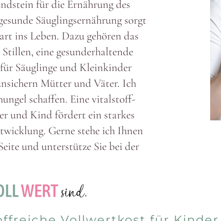
d­stein für die Ernährung des
gesunde Säug­lings­er­nährung sorgt
Start ins Leben. Dazu gehören das
Stillen, eine gesund­erhal­tende
für Säug­linge und Klein­kinder
n­si­chern Mütter und Väter. Ich
ngel schaffen. Eine vital­stoff­
ter und Kind fördert ein starkes
wicklung. Gerne stehe ich Ihnen
Seite und unter­stütze Sie bei der
off­reiche Voll­wertkost für Kinde