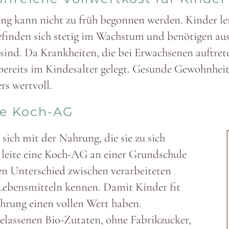
rung kann nicht zu früh begonnen werden. Kinder l
finden sich stetig im Wachstum und benö­tigen ausre
sind. Da Krank­heiten, die bei Erwach­senen auftret
bereits im Kindes­alter gelegt. Gesunde Gewohn­hei
rs wertvoll.
ine Koch-AG
sich mit der Nahrung, die sie zu sich
 leite eine Koch-AG an einer Grund­schule
n Unter­schied zwischen verar­bei­teten
Lebens­mitteln kennen. Damit Kinder fit
Nahrung einen vollen Wert haben.
las­senen Bio-Zutaten, ohne Fabrik­zucker,