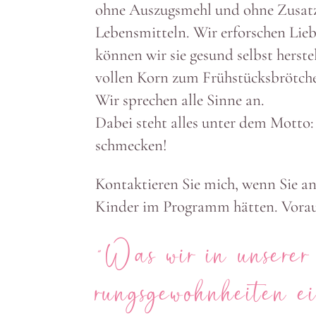
ohne Auszugsmehl und ohne Zusatz­s
Lebens­mitteln. Wir erfor­schen Lieb
können wir sie gesund selbst herst
vollen Korn zum Früh­stücks­brötch
Wir sprechen alle Sinne an.
Dabei steht alles unter dem Motto:
schmecken!
Kontak­tieren Sie mich, wenn Sie a
Kinder im Programm hätten. Voraus­
“Was wir in unserer
rungs­ge­wohn­heiten 