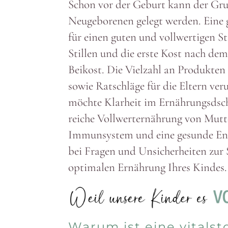
Schon vor der Geburt kann der Grun
Neuge­bo­renen gelegt werden. Eine 
für einen guten und voll­wer­tigen 
Stillen und die erste Kost nach dem 
Beikost. Die Vielzahl an Produkten 
sowie Ratschläge für die Eltern veru
möchte Klarheit im Ernäh­rungs­dschu
reiche Voll­wert­er­nährung von Mut
Immun­system und eine gesunde Ent
bei Fragen und Unsi­cher­heiten zur 
opti­malen Ernährung Ihres Kindes.
Warum ist eine vital­st