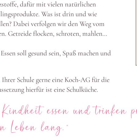
toffe, dafür mit vielen natür­lichen
­lings­pro­dukte. Was ist drin und wie
ellen? Dabei verfolgen wir den Weg vom
en. Getreide flocken, schroten, mahlen…
 Essen soll gesund sein, Spaß machen und
n Ihrer Schule gerne eine Koch-AG für die
setzung hierfür ist eine Schul­küche.
 Kindheit essen und trinken 
ein Leben lang.”