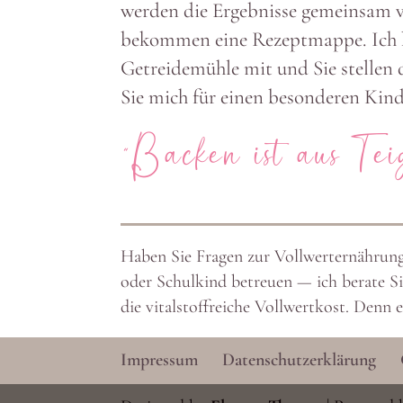
werden die Ergeb­nisse gemeinsam v
bekommen eine Rezept­mappe. Ich ka
Getrei­de­mühle mit und Sie stellen
Sie mich für einen beson­deren Kinde
“Backen ist aus Teig
Haben Sie Fragen zur Voll­wert­er­nährun
oder Schulkind betreuen — ich berate Sie 
die vital­stoff­reiche Voll­wertkost. Denn
Impressum
Daten­schutz­er­klärung