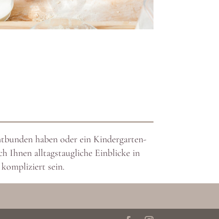
entbunden haben oder ein Kinder­garten-
 Ihnen alltags­taug­liche Einblicke in
 kompli­ziert sein.