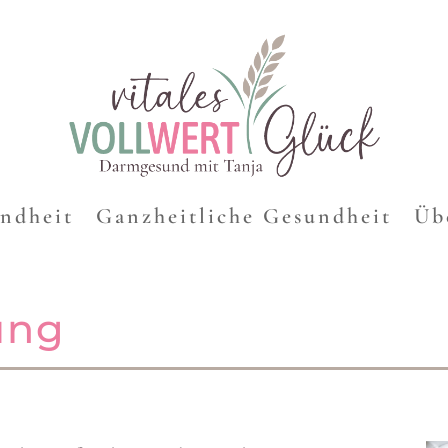
undheit
Ganz­heit­liche Gesundheit
Üb
ung