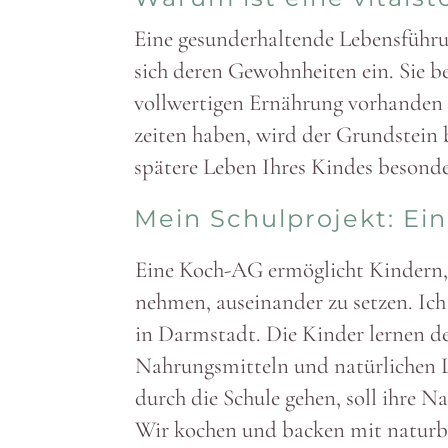
Eine gesund­erhal­tende Lebens­füh
sich deren Gewohn­heiten ein. Sie be
voll­wer­tigen Ernährung vorhanden 
zeiten haben, wird der Grund­stein 
spätere Leben Ihres Kindes besonde
Mein Schul­projekt: E
Eine Koch-AG ermög­licht Kindern, 
nehmen, ausein­ander zu setzen. Ich
in Darm­stadt. Die Kinder lernen de
Nahrungs­mitteln und natür­lichen 
durch die Schule gehen, soll ihre 
Wir kochen und backen mit natur­be­