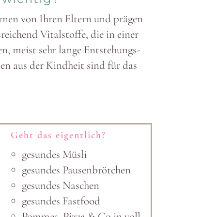
ernen von Ihren Eltern und prägen
i­chend Vital­stoffe, die in einer
en, meist sehr lange Entste­hungs­
ten aus der Kindheit sind für das
Geht das eigentlich?
gesundes Müsli
gesundes Pausen­brötchen
gesundes Naschen
gesundes Fastfood
Pommes, Pizza & Co in voll­