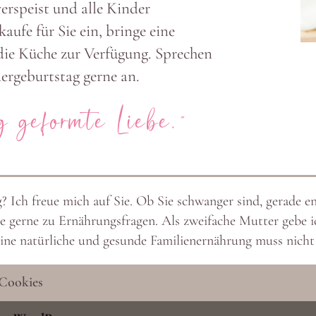
erspeist und alle Kinder
ufe für Sie ein, bringe eine
 die Küche zur Verfügung. Sprechen
r­ge­burtstag gerne an.
 geformte Liebe.”
g? Ich freue mich auf Sie. Ob Sie schwanger sind, gerade 
gerne zu Ernäh­rungs­fragen. Als zwei­fache Mutter gebe ich
 eine natür­liche und gesunde Fami­li­en­er­nährung muss nicht
Cookies